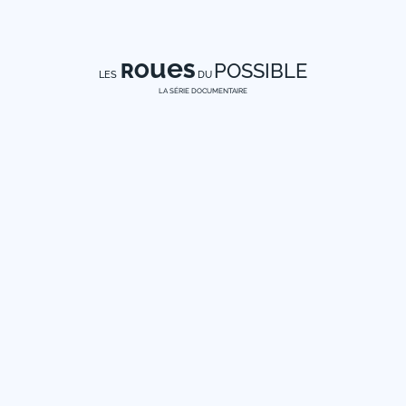
ue
RO
S
POSSIBLE
LES
DU
LA SÉRIE DOCUMENTAIRE