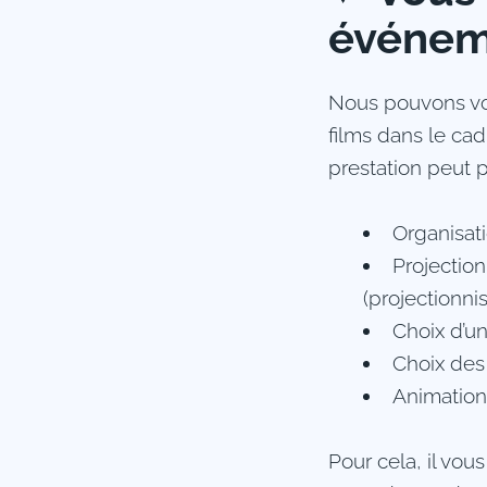
événeme
Nous pouvons vo
films dans le cad
prestation peut p
Organisat
Projection
(projectionni
Choix d’un
Choix des
Animation
Pour cela, il vou