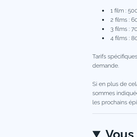
1 film : 
2 films :
3 films :
4 films :
Tarifs spécifique
demande.
Si en plus de ce
sommes indiquées
les prochains ép
Vous 