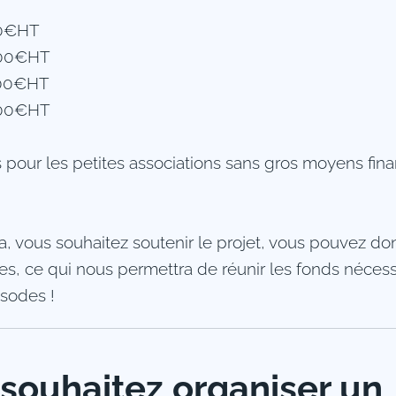
500€HT
 600€HT
 700€HT
 800€HT
s pour les petites associations sans gros moyens fina
la, vous souhaitez soutenir le projet, vous pouvez d
, ce qui nous permettra de réunir les fonds nécess
isodes !
souhaitez organiser un