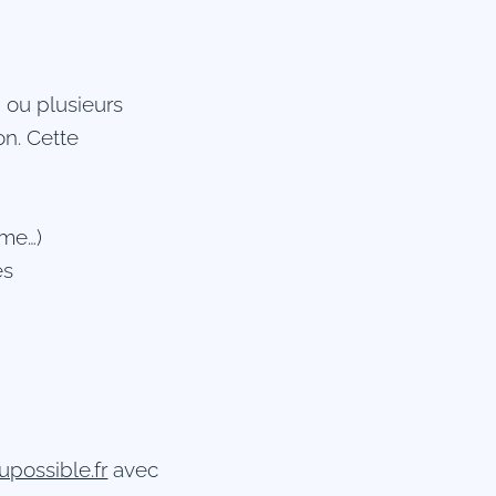
 ou plusieurs
on. Cette
mme…)
es
possible.fr
avec